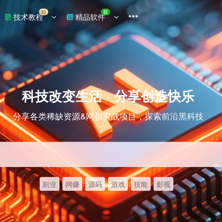
精
新
技术教程
精品软件
科技改变生活 · 分享创造快乐
分享各类稀缺资源&网创实战项目，探索前沿黑科技
副业
网赚
源码
游戏
技能
影视