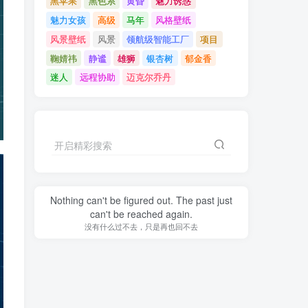
黑苹果
黑色系
黄昏
魅力诱惑
魅力女孩
高级
马年
风格壁纸
风景壁纸
风景
领航级智能工厂
项目
鞠婧祎
静谧
雄狮
银杏树
郁金香
迷人
远程协助
迈克尔乔丹
开启精彩搜索
Nothing can't be figured out. The past just
can't be reached again.
没有什么过不去，只是再也回不去