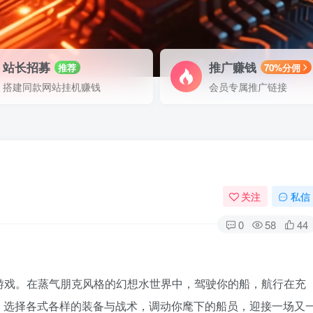
站长招募
推广赚钱
推荐
70%分佣
搭建同款网站挂机赚钱
会员专属推广链接
关注
私信
0
58
44
ke 游戏。在蒸气朋克风格的幻想水世界中，驾驶你的船，航行在充
，选择各式各样的装备与战术，调动你麾下的船员，迎接一场又