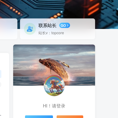
联系站长
GO
站长v：topcore
HI！请登录
一