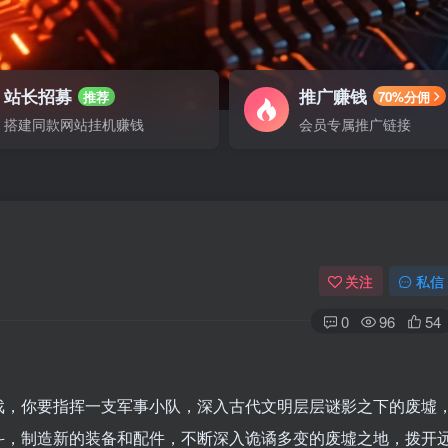
站长招募
推广赚钱
推荐
70%分佣
搭建同款网站挂机赚钱
会员专属推广链接
关注
私信
0
96
54
游戏，你要指挥一支军事小队，深入古代文明层层谜影之下的废墟
斗，制造新的装备和配件，不断深入诡谲多变的废墟之地，拨开