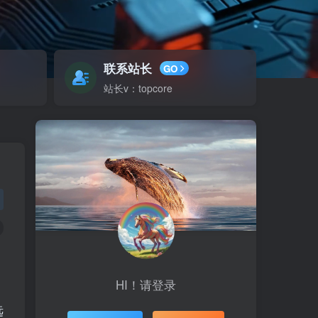
联系站长
GO
站长v：topcore
HI！请登录
，
远