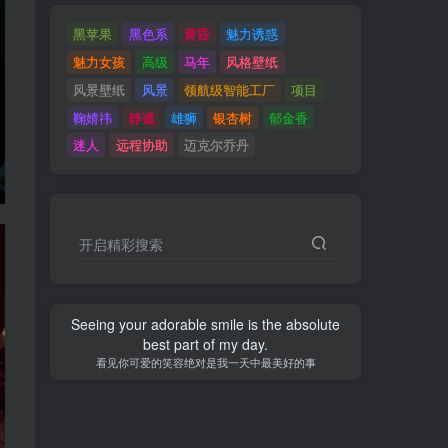
黑苹果
黑色系
黄昏
魅力诱惑
魅力女孩
高级
马年
风格壁纸
风景壁纸
风景
领航级智能工厂
项目
鞠婧祎
静谧
雄狮
银杏树
郁金香
迷人
远程协助
迈克尔乔丹
开启精彩搜索
Life is like a cup of tea. It won't be bitter for
a lifetime but for a short while anyway.
人生就像一杯茶，不会苦一辈子，但总会苦一阵子