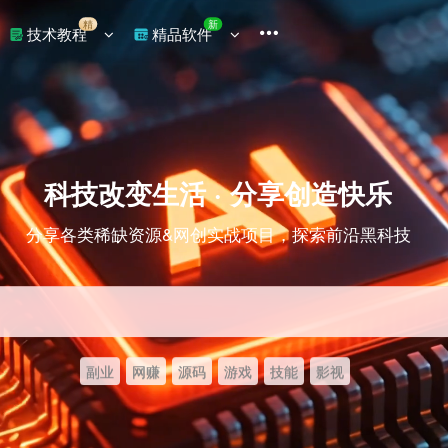
精
新
技术教程
精品软件
科技改变生活 · 分享创造快乐
分享各类稀缺资源&网创实战项目，探索前沿黑科技
副业
网赚
源码
游戏
技能
影视