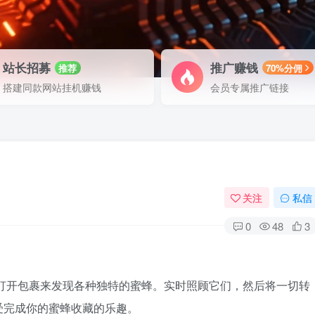
站长招募
推广赚钱
推荐
70%分佣
搭建同款网站挂机赚钱
会员专属推广链接
关注
私信
0
48
3
打开包裹来发现各种独特的蜜蜂。实时照顾它们，然后将一切转
受完成你的蜜蜂收藏的乐趣。