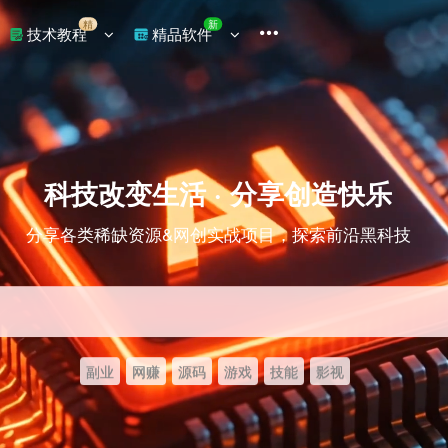
精
新
技术教程
精品软件
科技改变生活 · 分享创造快乐
分享各类稀缺资源&网创实战项目，探索前沿黑科技
副业
网赚
源码
游戏
技能
影视