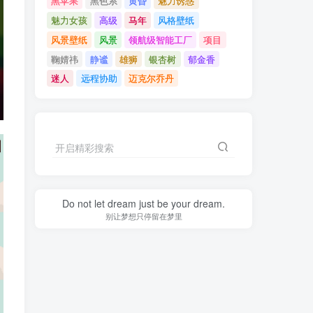
黑苹果
黑色系
黄昏
魅力诱惑
魅力女孩
高级
马年
风格壁纸
风景壁纸
风景
领航级智能工厂
项目
鞠婧祎
静谧
雄狮
银杏树
郁金香
迷人
远程协助
迈克尔乔丹
开启精彩搜索
Do not let dream just be your dream.
别让梦想只停留在梦里