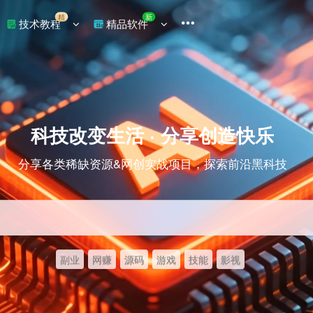
精
新
技术教程
精品软件
科技改变生活 · 分享创造快乐
分享各类稀缺资源&网创实战项目，探索前沿黑科技
副业
网赚
源码
游戏
技能
影视