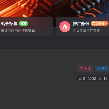
站长招募
推广赚钱
推荐
70%分佣
搭建同款网站挂机赚钱
会员专属推广链接
关注
私信
0
32
16