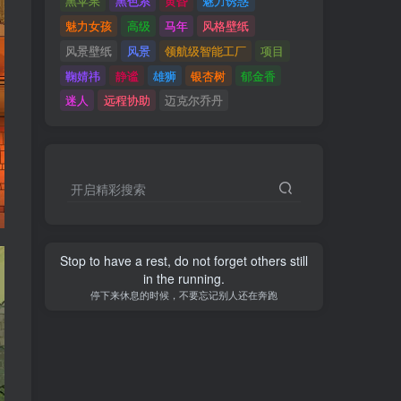
黑苹果
黑色系
黄昏
魅力诱惑
魅力女孩
高级
马年
风格壁纸
风景壁纸
风景
领航级智能工厂
项目
鞠婧祎
静谧
雄狮
银杏树
郁金香
迷人
远程协助
迈克尔乔丹
开启精彩搜索
Stop to have a rest, do not forget others still
in the running.
停下来休息的时候，不要忘记别人还在奔跑