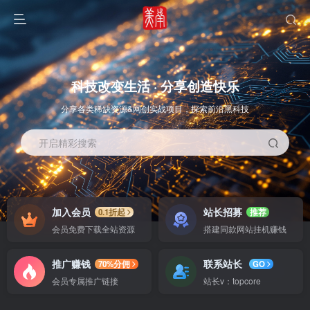
科技改变生活 · 分享创造快乐
分享各类稀缺资源&网创实战项目，探索前沿黑科技
开启精彩搜索
OS教程
SOFT教程
加入会员
站长招募
0.1折起
推荐
会员免费下载全站资源
搭建同款网站挂机赚钱
推广赚钱
联系站长
70%分佣
GO
会员专属推广链接
站长v：topcore
智能
系统教程
软件教程