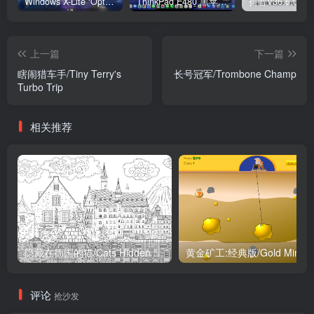
Windows X-Lite ‘Optimum 11’ 25H2 Pro v2
ThinkPad E480 黑苹果完美Tahoe的EFI分享（2026.03.01更新）
抖音V36.5.0 
上一篇
下一篇
瞎闹猎车手/Tiny Terry's
长号冠军/Trombone Champ
Turbo Trip
相关推荐
隐藏在德国的猫/Cats Hidden in Germany
黄金矿工:经典
评论
抢沙发