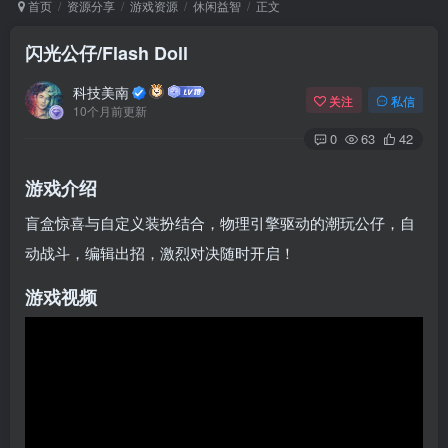
首页
资源分享
游戏资源
休闲益智
正文
闪光公仔/Flash Doll
Arch Linux
Android 16
科技美南
关注
私信
10个月前更新
0
63
42
游戏介绍
盲盒惊喜与自定义装扮结合，物理引擎驱动的潮玩公仔，自
动战斗，编辑出招，激烈对决随时开启！
OS软件
Linux软件
Android软件
游戏视频