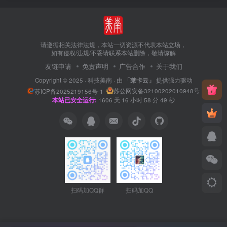
请遵循相关法律法规，本站一切资源不代表本站立场，
如有侵权/违规/不妥请联系本站删除，敬请谅解
友链申请
免责声明
广告合作
关于我们
Copyright © 2025 ·
科技美南
· 由
「莱卡云」
提供强力驱动
苏公网安备32100202010948号
苏ICP备2025219156号-1
本站已安全运行:
1606
天
16
小时
58
分
49
秒
扫码加QQ群
扫码加QQ