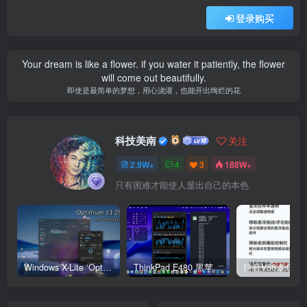
登录购买
Your dream is like a flower. if you water it patiently, the flower
will come out beautifully.
即使是最简单的梦想，用心浇灌，也能开出绚烂的花
科技美南
关注
2.9W+
4
3
188W+
只有困难才能使人显出自己的本色
Windows X-Lite ‘Optimum 11’ 25H2 Pro v2
ThinkPad E480 黑苹果完美Tahoe的EFI分享（2026.03.01更新）
抖音V36.5.0 