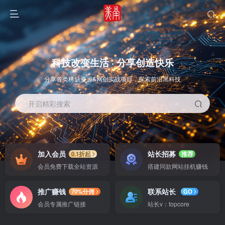
科技改变生活 · 分享创造快乐
分享各类稀缺资源&网创实战项目，探索前沿黑科技
开启精彩搜索
OS教程
SOFT教程
加入会员
站长招募
0.1折起
推荐
会员免费下载全站资源
搭建同款网站挂机赚钱
推广赚钱
联系站长
70%分佣
GO
会员专属推广链接
站长v：topcore
智能
系统教程
软件教程