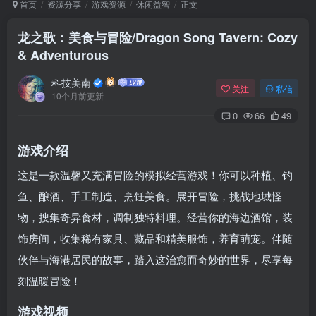
首页
资源分享
游戏资源
休闲益智
正文
龙之歌：美食与冒险/Dragon Song Tavern: Cozy
& Adventurous
Arch Linux
Android 16
科技美南
关注
私信
10个月前更新
0
66
49
游戏介绍
这是一款温馨又充满冒险的模拟经营游戏！你可以种植、钓
OS软件
Linux软件
Android软件
鱼、酿酒、手工制造、烹饪美食。展开冒险，挑战地城怪
物，搜集奇异食材，调制独特料理。经营你的海边酒馆，装
饰房间，收集稀有家具、藏品和精美服饰，养育萌宠。伴随
伙伴与海港居民的故事，踏入这治愈而奇妙的世界，尽享每
刻温暖冒险！
游戏视频