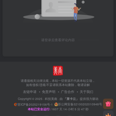
请登录后查看评论内容
请遵循相关法律法规，本站一切资源不代表本站立场，
如有侵权/违规/不妥请联系本站删除，敬请谅解
友链申请
免责声明
广告合作
关于我们
Copyright © 2025 ·
科技美南
· 由
「莱卡云」
提供强力驱动
苏公网安备32100202010948号
苏ICP备2025219156号-1
本站已安全运行:
1607
天
14
小时
5
分
47
秒