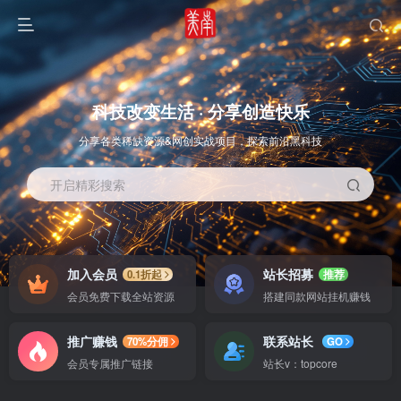
科技改变生活 · 分享创造快乐
分享各类稀缺资源&网创实战项目，探索前沿黑科技
开启精彩搜索
OS教程
SOFT教程
加入会员
站长招募
0.1折起
推荐
会员免费下载全站资源
搭建同款网站挂机赚钱
推广赚钱
联系站长
70%分佣
GO
会员专属推广链接
站长v：topcore
智能
系统教程
软件教程