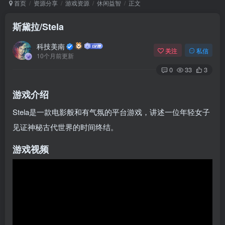
首页
资源分享
游戏资源
休闲益智
正文
斯黛拉/Stela
Arch Linux
Android 16
科技美南
关注
私信
10个月前更新
0
33
3
游戏介绍
Stela是一款电影般和有气氛的平台游戏，讲述一位年轻女子
见证神秘古代世界的时间终结。
OS软件
Linux软件
Android软件
游戏视频