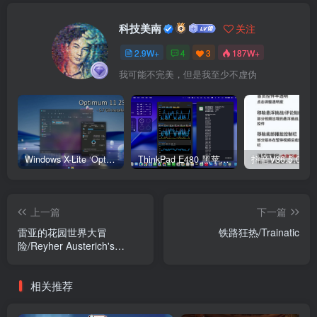
科技美南
关注
2.9W+
4
3
187W+
我可能不完美，但是我至少不虚伪
Windows X-Lite ‘Optimum 11’ 25H2 Pro v2
ThinkPad E480 黑苹果完美Tahoe的EFI分享（2026.03.01更新）
抖音V36.5.0 
上一篇
下一篇
雷亚的花园世界大冒
铁路狂热/Trainatic
险/Reyher Austerich's
Garden worlds Adventure
相关推荐