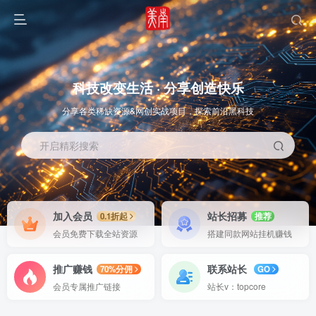
科技改变生活 · 分享创造快乐
分享各类稀缺资源&网创实战项目，探索前沿黑科技
开启精彩搜索
OS教程
SOFT教程
加入会员
站长招募
0.1折起
推荐
会员免费下载全站资源
搭建同款网站挂机赚钱
推广赚钱
联系站长
70%分佣
GO
会员专属推广链接
站长v：topcore
智能
系统教程
软件教程