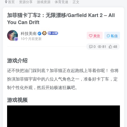
首页
资源分享
游戏资源
体育竞速
正文
加菲猫卡丁车2：无限漂移/Garfield Kart 2 – All
You Can Drift
Arch Linux
Android 16
科技美南
关注
私信
10个月前更新
0
81
48
游戏介绍
还不快把油门踩到底？加菲猫正在起跑线上等着你呢！ 你将
OS软件
Linux软件
Android软件
扮演加菲猫宇宙中的八位人气角色之一，准备好卡丁车，定
制个性化外观，然后开始极速狂飙吧。
游戏视频