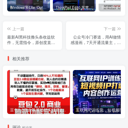
Windows X-Lite ‘Optimum 11’ 25H2 Pro v2
ThinkPad E480 黑苹果完美Tahoe的EFI分享（2026.03.01更新）
抖音V36.5.0 
上一篇
下一篇
最新AI黑科技撸头条收益软
公众号冷门赛道，用AI做情
件，无需指令，原创度直接
感漫画，7天开通流量主，操
拉满，每日稳定收益3张【揭
作简单，小白可玩
秘】
相关推荐
豆包2.0商业隐藏功能实战课2026，1个功能解决1个实际生意问题，学完就能用
互联网I
评论
抢沙发