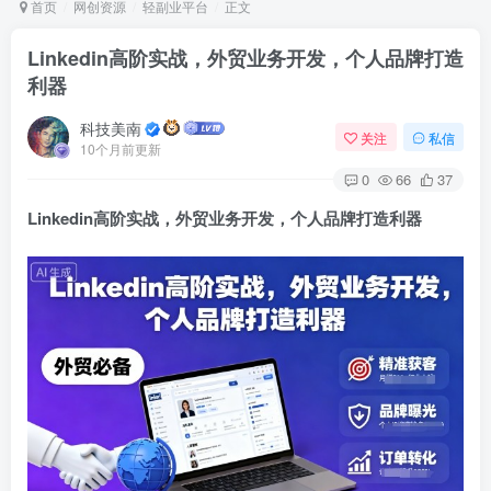
首页
网创资源
轻副业平台
正文
Linkedin高阶实战，外贸业务开发，个人品牌打造
利器
Arch Linux
Android 16
科技美南
关注
私信
10个月前更新
0
66
37
Linkedin高阶实战，外贸业务开发，个人品牌打造利器
OS软件
Linux软件
Android软件