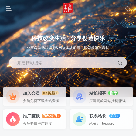
科技改变生活 · 分享创造快乐
分享各类稀缺资源&网创实战项目，探索前沿黑科技
开启精彩搜索
OS教程
SOFT教程
加入会员
站长招募
0.1折起
推荐
会员免费下载全站资源
搭建同款网站挂机赚钱
推广赚钱
联系站长
70%分佣
GO
会员专属推广链接
站长v：topcore
智能
系统教程
软件教程