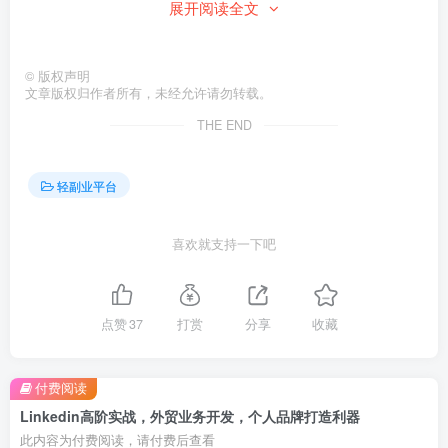
53.5.3 Sales Navigator详解（上）-SN基础知识
展开阅读全文
54.5.4 Sales Navigator详解（中）-搜索和管理目标客户公司
©
版权声明
文章版权归作者所有，未经允许请勿转载。
55.5.5 Sales Navigator详解（下）-搜索和管理精准leads
THE END
56.5.5 2023年更新-如何以更优惠的价格购买SN以及2023界
轻副业平台
面功能变化
57.5.6如何提升自身的销售力，成为行业Top Sales
喜欢就支持一下吧
58.5.7如何提高Email&Message campaign的回复率
点赞
37
打赏
分享
收藏
59.5.8如何提高自身应对客户的英文话术水平
60.5.9如何免费高效的群发个性化的邮件
付费阅读
Linkedin高阶实战，外贸业务开发，个人品牌打造利器
61.5.10如何利用爬虫高效自动化采集邮箱和客户网站等信息
此内容为付费阅读，请付费后查看