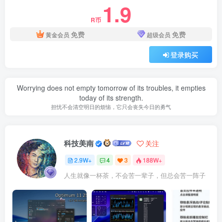
1.9
62.5.11如何用免费的CRM系统管理和跟进LinkedIn导出的销
R币
免费
免费
售线索
黄金会员
超级会员
登录购买
63.5.12 如何用ChatGPT创建专业又美观的英文销售PPT
课程下载：
Worrying does not empty tomorrow of its troubles, it empties
today of its strength.
担忧不会清空明日的烦恼，它只会丧失今日的勇气
此处内容已隐藏，请付费后查看
科技美南
关注
2.9W+
4
3
188W+
人生就像一杯茶，不会苦一辈子，但总会苦一阵子