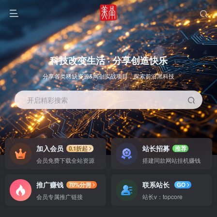
科技改变生活 · 分享创造快乐
分享各类稀缺资源&网创实战项目，探索前沿黑科技
开启精彩搜索
OS教程
SOFT教程
加入会员
站长招募
0.1折起
推荐
会员免费下载全站资源
搭建同款网站挂机赚钱
推广赚钱
联系站长
70%分佣
GO
会员专属推广链接
站长v：topcore
智能
系统教程
软件教程