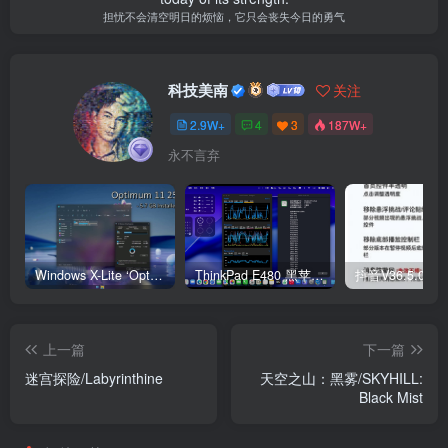
担忧不会清空明日的烦恼，它只会丧失今日的勇气
科技美南
关注
2.9W+
4
3
187W+
永不言弃
Windows X-Lite ‘Optimum 11’ 25H2 Pro v2
ThinkPad E480 黑苹果完美Tahoe的EFI分享（2026.03.01更新）
抖音V36.5.0 
上一篇
下一篇
迷宫探险/Labyrinthine
天空之山：黑雾/SKYHILL:
Black Mist