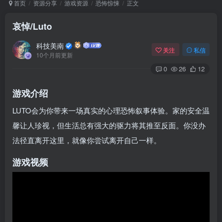
首页
资源分享
游戏资源
恐怖惊悚
正文
哀悼/Luto
Arch Linux
Android 16
科技美南
关注
私信
10个月前更新
0
26
12
游戏介绍
LUTO会为你带来一场真实的心理恐怖叙事体验。家的安全温
馨让人珍视，但生活总有强大的驱力将其推至反面。你没办
OS软件
Linux软件
Android软件
法径直离开这里，就像你尝试离开自己一样。
游戏视频