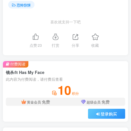
恐怖惊悚
喜欢就支持一下吧
点赞
23
打赏
分享
收藏
付费阅读
镜杀/It Has My Face
此内容为付费阅读，请付费后查看
10
积分
免费
免费
黄金会员
超级会员
登录购买