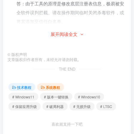
答：由于工具的原理是修改底层注册表信息，极易被安
全软件误判拦截。请在操作期间临时关闭杀毒软件，或
将其添加至信任白名单。
展开阅读全文
Q3：升级进行到一半失败，系统回滚了怎么办？
答：
通常是因为 C 盘可用空间不足，或旧版更新缓存冲突。
建议预留至少 30GB 的 C 盘空间，并清理之前的系统更
©
版权声明
文章版权归作者所有，未经允许请勿转载。
新残留后再试。
THE END
七、 总结
技术教程
系统教程
使用这款版本转换工具，可以为我们省去重装软件、重新配
置系统环境的大量精力与时间。如果你近期也有跨版本升级
# Windows11
# 版本一键转换
# Windows10
的需求，不妨亲自动手尝试一下。
# 保留应用升级
# 破局利器
# 无损升级
# LTSC
八、 下载
喜欢就支持一下吧
提供了2款可以完美转换系统版本的工具