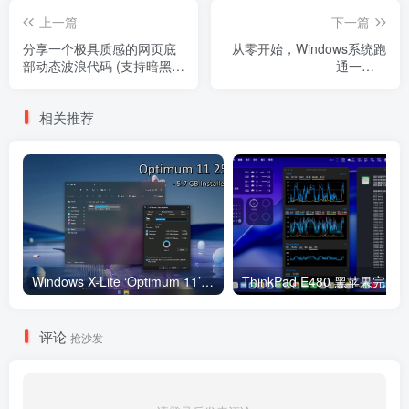
上一篇
下一篇
分享一个极具质感的网页底
从零开始，Windows系统跑
部动态波浪代码 (支持暗黑模
通一切AI
式)
Agent（OpenClaw，
Hermes等）
相关推荐
Windows X-Lite ‘Optimum 11’ 25H2 Pro v2
ThinkPad E48
评论
抢沙发