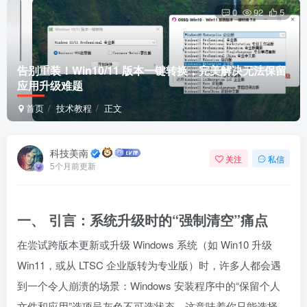
0
92
5
Arch Linux
Android 16
告别重装！Win10/11 版本一键转换，完美解决无法保留
应用升级难题
首页
技术教程
正文
科技美南
关注
私信
5个月前更新
OS软件
Linux软件
Android软件
一、 引言：系统升级时的“强制清空”痛点
在尝试跨版本更新或升级 Windows 系统（如 Win10 升级
Win11，或从 LTSC 企业版转为专业版）时，许多人都会遇
到一个令人崩溃的场景：Windows 安装程序中的“保留个人
文件和应用”选项呈灰色不可选状态。这意味着你只能选择