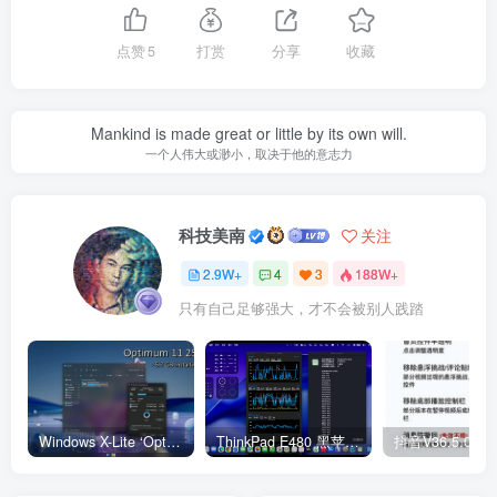
工具一：Win10-11版本一键转换
点赞
5
打赏
分享
收藏
隐藏内容，请登录后查看
Mankind is made great or little by its own will.
一个人伟大或渺小，取决于他的意志力
工具二：OSSQ-Win10 – Win11 系统版本 一键转换 7.0
科技美南
关注
2.9W+
4
3
188W+
隐藏内容，请登录后查看
只有自己足够强大，才不会被别人践踏
Windows X-Lite ‘Optimum 11’ 25H2 Pro v2
ThinkPad E480 黑苹果完美Tahoe的EFI分享（2026.03.01更新）
抖音V36.5.0 