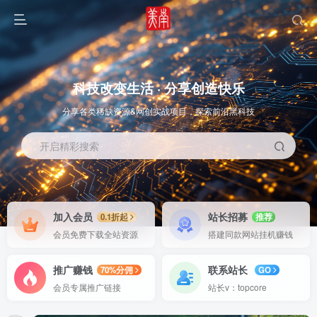
科技改变生活 · 分享创造快乐
分享各类稀缺资源&网创实战项目，探索前沿黑科技
开启精彩搜索
OS教程
SOFT教程
加入会员
站长招募
0.1折起
推荐
会员免费下载全站资源
搭建同款网站挂机赚钱
推广赚钱
联系站长
70%分佣
GO
会员专属推广链接
站长v：topcore
智能
系统教程
软件教程